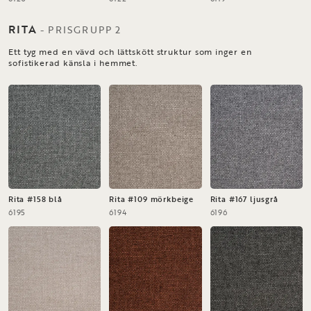
RITA
-
PRISGRUPP
2
Ett tyg med en vävd och lättskött struktur som inger en
sofistikerad känsla i hemmet.
Rita #158 blå
Rita #109 mörkbeige
Rita #167 ljusgrå
6195
6194
6196