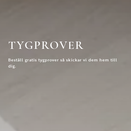
TYGPROVER
Beställ gratis tygprover så skickar vi dem hem till
dig.