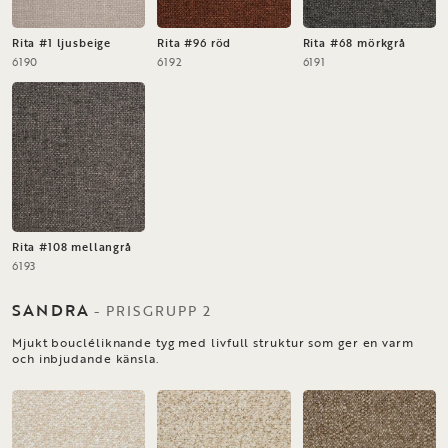
Rita #1 ljusbeige
Rita #96 röd
Rita #68 mörkgrå
6190
6192
6191
Rita #108 mellangrå
6193
SANDRA
-
PRISGRUPP
2
Mjukt boucléliknande tyg med livfull struktur som ger en varm
och inbjudande känsla.