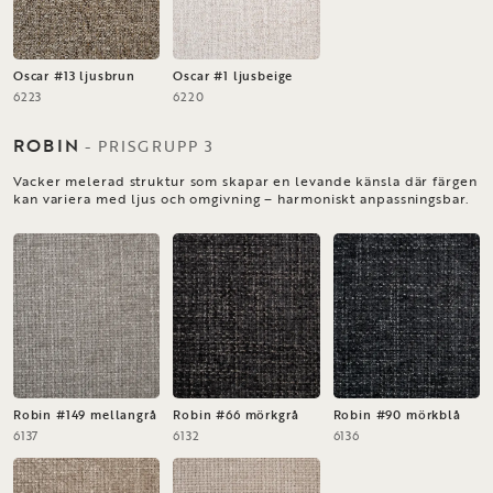
Oscar #13 ljusbrun
Oscar #1 ljusbeige
6223
6220
ROBIN
-
PRISGRUPP
3
Vacker melerad struktur som skapar en levande känsla där färgen
kan variera med ljus och omgivning – harmoniskt anpassningsbar.
Robin #149 mellangrå
Robin #66 mörkgrå
Robin #90 mörkblå
6137
6132
6136