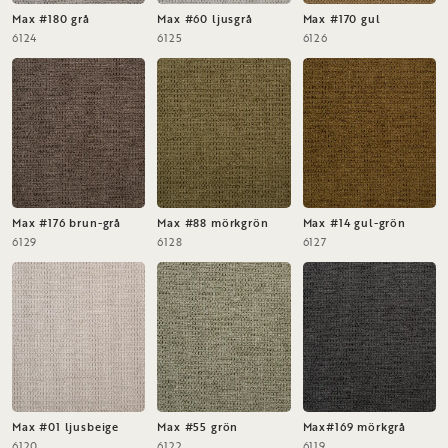
Max #180 grå
Max #60 ljusgrå
Max #170 gul
6124
6125
6126
Max #176 brun-grå
Max #88 mörkgrön
Max #14 gul-grön
6129
6128
6127
Max #01 ljusbeige
Max #55 grön
Max#169 mörkgrå
6120
6122
6119