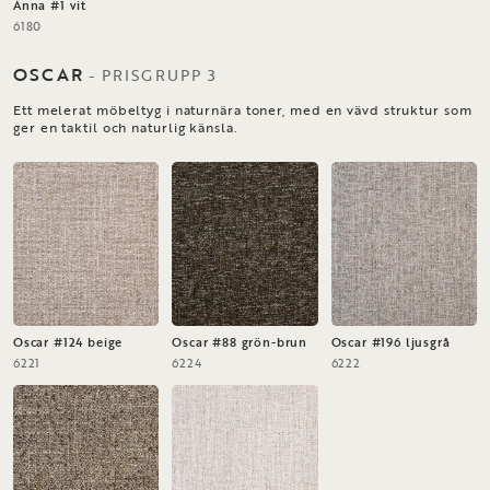
Anna #1 vit
6180
OSCAR
-
PRISGRUPP
3
Ett melerat möbeltyg i naturnära toner, med en vävd struktur som
ger en taktil och naturlig känsla.
Oscar #124 beige
Oscar #88 grön-brun
Oscar #196 ljusgrå
6221
6224
6222