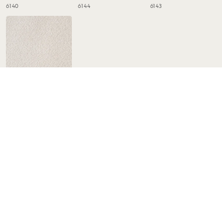
6140
6144
6143
Alice #101 vit
6142