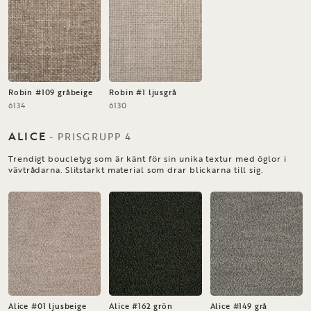
Robin #109 gråbeige
Robin #1 ljusgrå
6134
6130
ALICE
-
PRISGRUPP
4
Trendigt boucletyg som är känt för sin unika textur med öglor i
vävtrådarna. Slitstarkt material som drar blickarna till sig.
Alice #01 ljusbeige
Alice #162 grön
Alice #149 grå