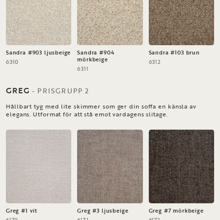
Sandra #903 ljusbeige
Sandra #904
Sandra #103 brun
mörkbeige
6310
6312
6311
GREG
-
PRISGRUPP
2
Hållbart tyg med lite skimmer som ger din soffa en känsla av
elegans. Utformat för att stå emot vardagens slitage.
Greg #1 vit
Greg #3 ljusbeige
Greg #7 mörkbeige