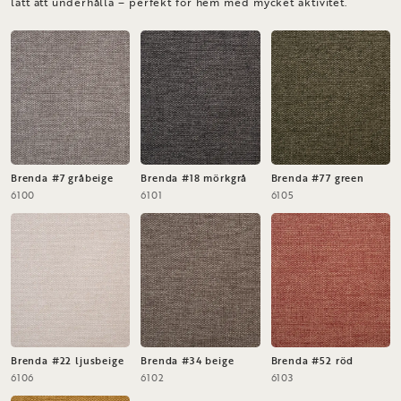
lätt att underhålla – perfekt för hem med mycket aktivitet.
Brenda #7 gråbeige
Brenda #18 mörkgrå
Brenda #77 green
6100
6101
6105
Brenda #22 ljusbeige
Brenda #34 beige
Brenda #52 röd
6106
6102
6103