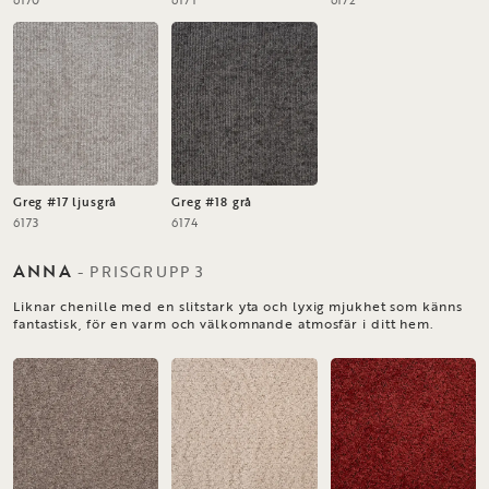
6170
6171
6172
Greg #17 ljusgrå
Greg #18 grå
6173
6174
ANNA
-
PRISGRUPP
3
Liknar chenille med en slitstark yta och lyxig mjukhet som känns
fantastisk, för en varm och välkomnande atmosfär i ditt hem.